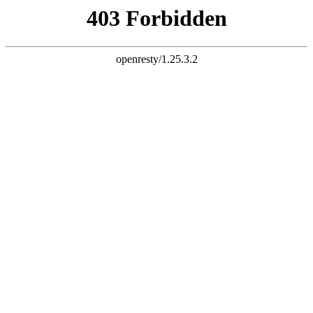
k8凯发pa直营第一品牌
站内搜索
首页
关于维奥
公司简介
维奥发展历程
企业证书
厂房设备
企业文化
易明文化
维奥文化
支部建设
新闻动态
公司新闻
视频中心
创新研发
产品展示
内分泌系统用药
妇科用药