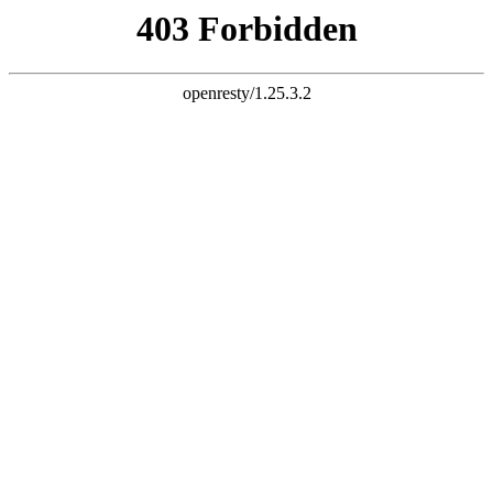
k8凯发pa直营第一品牌
站内搜索
首页
关于维奥
公司简介
维奥发展历程
企业证书
厂房设备
企业文化
易明文化
维奥文化
支部建设
新闻动态
公司新闻
视频中心
创新研发
产品展示
内分泌系统用药
妇科用药