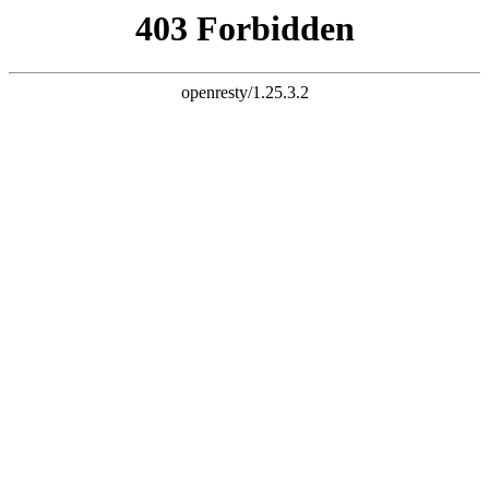
k8凯发pa直营第一品牌
站内搜索
首页
关于维奥
公司简介
维奥发展历程
企业证书
厂房设备
企业文化
易明文化
维奥文化
支部建设
新闻动态
公司新闻
视频中心
创新研发
产品展示
内分泌系统用药
妇科用药